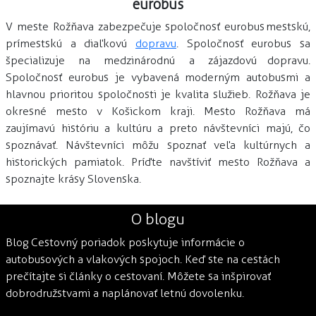
eurobus
V meste Rožňava zabezpečuje spoločnosť eurobus mestskú,
prímestskú a diaľkovú
dopravu
. Spoločnosť eurobus sa
špecializuje na medzinárodnú a zájazdovú dopravu.
Spoločnosť eurobus je vybavená moderným autobusmi a
hlavnou prioritou spoločnosti je kvalita služieb. Rožňava je
okresné mesto v Košickom kraji. Mesto Rožňava má
zaujímavú históriu a kultúru a preto návštevníci majú, čo
spoznávať. Návštevníci môžu spoznať veľa kultúrnych a
historických pamiatok. Príďte navštíviť mesto Rožňava a
spoznajte krásy Slovenska.
O blogu
Blog Cestovný poriadok poskytuje informácie o
autobusových a vlakových spojoch. Keď ste na cestách
prečítajte si články o cestovaní. Môžete sa inšpirovať
dobrodružstvami a naplánovať letnú dovolenku.