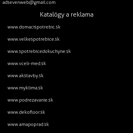
adsevenweb@gmail.com
Katalógy a reklama
www.domacispotrebic.sk
www.velkespotrebice.sk
www.spotrebicedokuchyne.sk
www.vceli-med.sk
www.akstavby.sk
www.myklima.sk
www.podrezavanie.sk
www.dekofloor.sk
www.amapoprad.sk