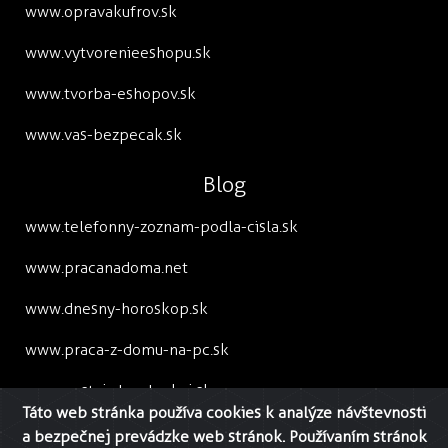
www.opravakufrov.sk
www.vytvorenieeshopu.sk
www.tvorba-eshopov.sk
www.vas-bezpecak.sk
Blog
www.telefonny-zoznam-podla-cisla.sk
www.pracanadoma.net
www.dnesny-horoskop.sk
www.praca-z-domu-na-pc.sk
www.cestuj-dovolenkuj.sk
Táto web stránka používa cookies k analýze návštevnosti
www.cestovny-poriadok.eu
a bezpečnej prevádzke web stránok. Používaním stránok